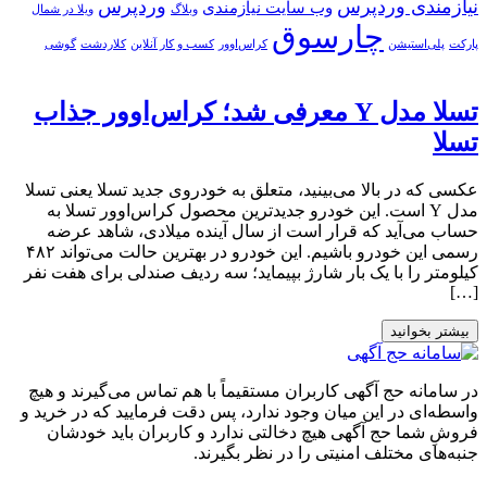
نیازمندی وردپرس
وردپرس
وب سایت نیازمندی
وبلاگ
ویلا در شمال
چارسوق
پارکت
پلی‌استیشن
کراس‌اوور
کسب و کار آنلاین
کلاردشت
گوشی
تسلا مدل Y معرفی شد؛ کراس‌اوور جذاب
تسلا
عکسی که در بالا می‌بینید، متعلق به خودروی جدید تسلا یعنی تسلا
مدل Y است. این خودرو جدیدترین محصول کراس‌اوور تسلا به
حساب می‌آید که قرار است از سال آینده میلادی، شاهد عرضه
رسمی این خودرو باشیم. این خودرو در بهترین حالت می‌تواند ۴۸۲
کیلومتر را با یک بار شارژ بپیماید؛ سه ردیف صندلی برای هفت نفر
[…]
بیشتر بخوانید
در سامانه حج آگهی کاربران مستقیماً با هم تماس می‌گیرند و هیچ
واسطه‌ای در این میان وجود ندارد، پس دقت فرمایید که در خرید و
فروشِ شما حج آگهی هیچ دخالتی ندارد و کاربران باید خودشان
جنبه‌های مختلف امنیتی را در نظر بگیرند.