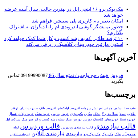
مک بوک پرو ۱۶ اینچی اپل در بهترین حالت، سال آینده عرضه
خواهد شد
امکان تغییر نام کاربری پلی‌استیشن فراهم شد
چطور نمایشگر گوشی اندرویدی ام را با دیگران به اشتراک
بگذارم؟
۱۰ ترفند طلایی که به رشد کسب و کار شما کمک خواهد کرد
استون مارتین خودروهای کلاسیک را برقی می‌کند
آخرین آگهی‌ها
فروش فیش حج واجب / تمتع سال 86
09199990087 تماس
بگیرید
برچسب‌ها
Flexgate
استون مارتین
افزایش سرمایه
اندروید
اپلیکیشن اندروید
بانک صادرات ایران
ترفند
طلایی
تسلا
تسلا مدل Y
تشک
تنکابن
تکنولوژی
خرید اینترنتی
خرید تشک
خرید ویلا در شمال
خودرو تسلا
خودروهای کلاسیک
دوربین
دوربین مدار بسته
رشد کسب و کار
سرامیک
شرکت اپل
قالب نیازمندی
قالب وردپرس
قالب نیازمندی وردپرس
لوله
نیازمندی آنلاین
نیازمندی
محمودآباد
ملک
مک بوک
مک بوک پرو
نیازمندی انلاین