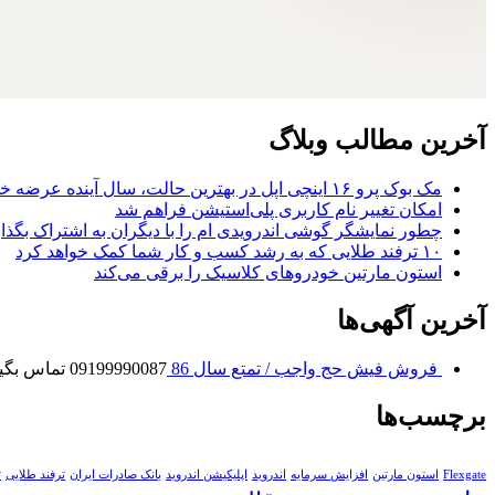
آخرین مطالب وبلاگ
مک بوک پرو ۱۶ اینچی اپل در بهترین حالت، سال آینده عرضه خواهد شد
امکان تغییر نام کاربری پلی‌استیشن فراهم شد
چطور نمایشگر گوشی اندرویدی ام را با دیگران به اشتراک بگذا
۱۰ ترفند طلایی که به رشد کسب و کار شما کمک خواهد کرد
استون مارتین خودروهای کلاسیک را برقی می‌کند
آخرین آگهی‌ها
فروش فیش حج واجب / تمتع سال 86
09199990087 تماس بگیرید
برچسب‌ها
Flexgate
استون مارتین
افزایش سرمایه
اندروید
اپلیکیشن اندروید
بانک صادرات ایران
ترفند طلایی
ت