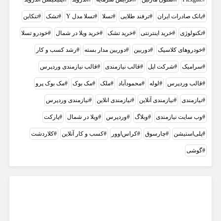
بانک صادرات ایران
ترفند طلایی
تسلا
تسلا مدل Y
تشک
تنکابن
تکنولوژی
خرید اینترنتی
خرید تشک
خرید ویلا در شمال
خودرو تسلا
خودروهای کلاسیک
دوربین
دوربین مدار بسته
رشد کسب و کار
سرامیک
شرکت اپل
قالب نیازمندی
قالب نیازمندی وردپرس
قالب وردپرس
لوله
محمودآباد
ملک
مک بوک
مک بوک پرو
نیازمندی
نیازمندی آنلاین
نیازمندی انلاین
نیازمندی وردپرس
وب سایت نیازمندی
وبلاگ
وردپرس
ویلا در شمال
پارکت
پلی‌استیشن
چارسوق
کراس‌اوور
کسب و کار آنلاین
کلاردشت
گوشی