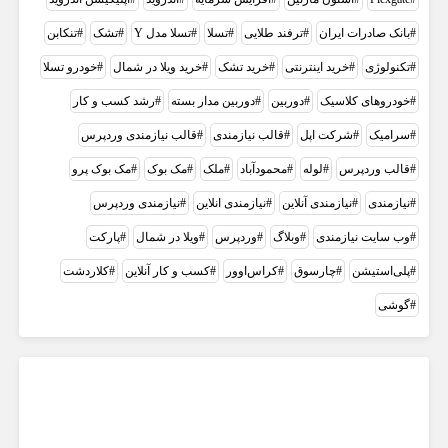
بانک صادرات ایران
ترفند طلایی
تسلا
تسلا مدل Y
تشک
تنکابن
تکنولوژی
خرید اینترنتی
خرید تشک
خرید ویلا در شمال
خودرو تسلا
خودروهای کلاسیک
دوربین
دوربین مدار بسته
رشد کسب و کار
سرامیک
شرکت اپل
قالب نیازمندی
قالب نیازمندی وردپرس
قالب وردپرس
لوله
محمودآباد
ملک
مک بوک
مک بوک پرو
نیازمندی
نیازمندی آنلاین
نیازمندی انلاین
نیازمندی وردپرس
وب سایت نیازمندی
وبلاگ
وردپرس
ویلا در شمال
پارکت
پلی‌استیشن
چارسوق
کراس‌اوور
کسب و کار آنلاین
کلاردشت
گوشی